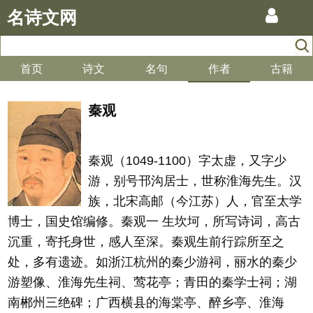
名诗文网
首页
诗文
名句
作者
古籍
秦观
秦观（1049-1100）字太虚，又字少
游，别号邗沟居士，世称淮海先生。汉
族，北宋高邮（今江苏）人，官至太学
博士，国史馆编修。秦观一 生坎坷，所写诗词，高古
沉重，寄托身世，感人至深。秦观生前行踪所至之
处，多有遗迹。如浙江杭州的秦少游祠，丽水的秦少
游塑像、淮海先生祠、莺花亭；青田的秦学士祠；湖
南郴州三绝碑；广西横县的海棠亭、醉乡亭、淮海